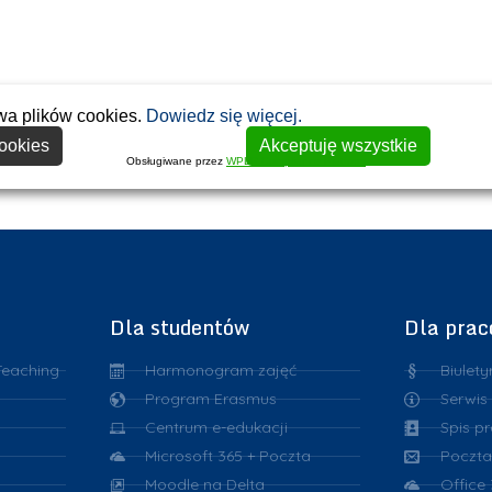
wa plików cookies.
Dowiedz się więcej.
ookies
Akceptuję wszystkie
Obsługiwane przez
WPLP Compliance Platform
Dla studentów
Dla pra
Teaching
Harmonogram zajęć
Biulety
Program Erasmus
Serwis
Centrum e-edukacji
Spis p
Microsoft 365 + Poczta
Poczta
Moodle na Delta
Office