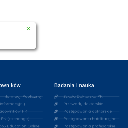
cowników
Badania i nauka
n Informacji Publicznej
Szkoła Doktorska PK
 informacyjny
Przewody doktorskie
racowników PK
Postępowania doktorskie
 PK (exchange)
Postępowania habilitacyjne
 365 Education Online
Postępowania profesorskie