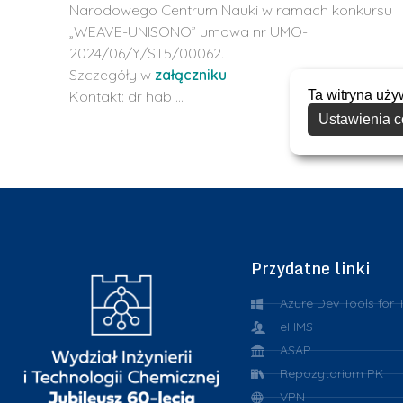
Narodowego Centrum Nauki w ramach konkursu
„WEAVE-UNISONO” umowa nr UMO-
2024/06/Y/ST5/00062.
Szczegóły w
załączniku
.
Ta witryna uży
Kontakt: dr hab …
Ustawienia c
Przydatne linki
Azure Dev Tools for 
eHMS
ASAP
Repozytorium PK
VPN