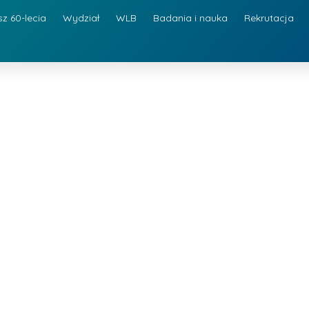
sz 60-lecia
Wydział
WLB
Badania i nauka
Rekrutacja