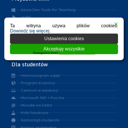
Azure Dev Tools for Teaching
eHMS
ASAP
Ta witryna używa plików cookies.
Dowiedz się więcej.
Repozytorium PK
Ustawienia cookies
VPN
eduroam
Akceptuję wszystkie
Obsługiwane przez
WPLP Compliance Platform
Dla studentów
Harmonogram zajęć
Program Erasmus
Centrum e-edukacji
Microsoft 365 + Poczta
Moodle na Delta
Koła Naukowe
Samorząd studencki
Pomoc materialna