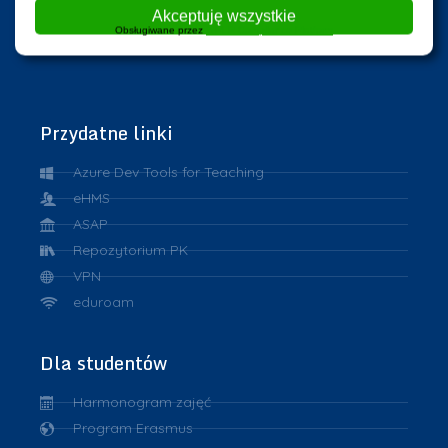
Akceptuję wszystkie
Obsługiwane przez
WPLP Compliance Platform
Przydatne linki
Azure Dev Tools for Teaching
eHMS
ASAP
Repozytorium PK
VPN
eduroam
Dla studentów
Harmonogram zajęć
Program Erasmus