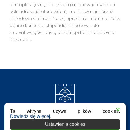
termoplastycznych bezizocyjanianowych włókien
polihydroksyuretanowych”, finansowanym przez
Narodowe Centrum Nauki, uprzejmie informuje, że w
wyniku konkursu stypendium naukowe dla
studenta-stypendysty otrzymuje Pani Magdalena
Kaszuba.…
Ta witryna używa plików cookies.
Dowiedz się więcej.
Ustawienia cookies