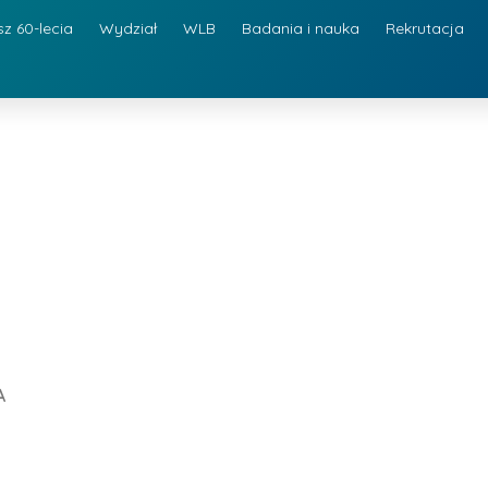
sz 60-lecia
Wydział
WLB
Badania i nauka
Rekrutacja
A