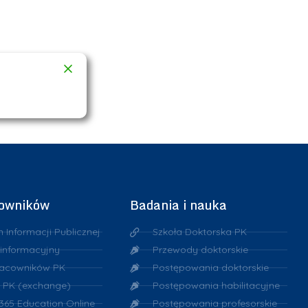
cowników
Badania i nauka
n Informacji Publicznej
Szkoła Doktorska PK
 informacyjny
Przewody doktorskie
racowników PK
Postępowania doktorskie
 PK (exchange)
Postępowania habilitacyjne
 365 Education Online
Postępowania profesorskie