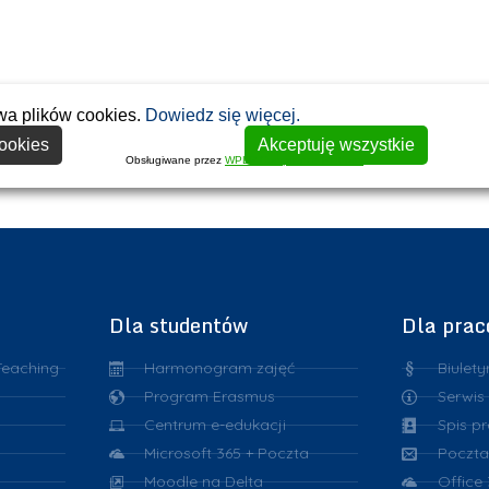
wa plików cookies.
Dowiedz się więcej.
ookies
Akceptuję wszystkie
Obsługiwane przez
WPLP Compliance Platform
Dla studentów
Dla pra
Teaching
Harmonogram zajęć
Biulety
Program Erasmus
Serwis
Centrum e-edukacji
Spis p
Microsoft 365 + Poczta
Poczta
Moodle na Delta
Office