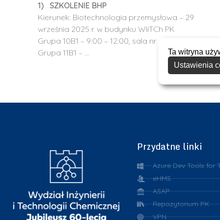
1) SZKOLENIE BHP
Kierunek: Biotechnologia przemysłowa – 29
września 2025 r. w budynku WIiTCh PK
Grupa 10B1 – 9:00 – 12:00, sala nr 402
Ta witryna uży
Grupa 11B1 – …
Ustawienia c
Przydatne linki
Azure Dev Tools for 
eHMS
ASAP
Repozytorium PK
VPN