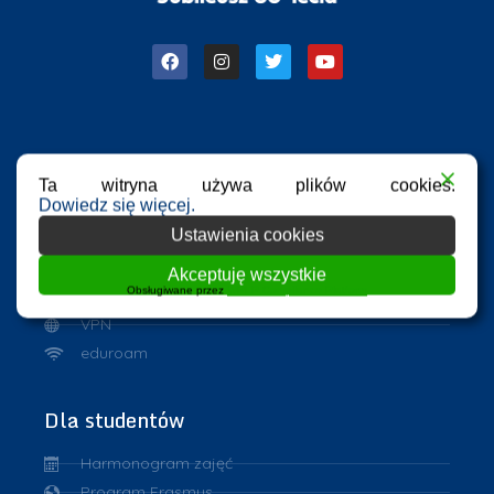
Przydatne linki
Ta witryna używa plików cookies.
Dowiedz się więcej.
Azure Dev Tools for Teaching
Ustawienia cookies
eHMS
ASAP
Akceptuję wszystkie
Obsługiwane przez
WPLP Compliance Platform
Repozytorium PK
VPN
eduroam
Dla studentów
Harmonogram zajęć
Program Erasmus