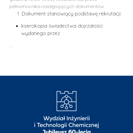
pełnomocnika następujących dokumentów:
Dokument stanowiący podstawę rekrutacji:
kserokopia świadectwa dojrzałości
wydanego przez
…