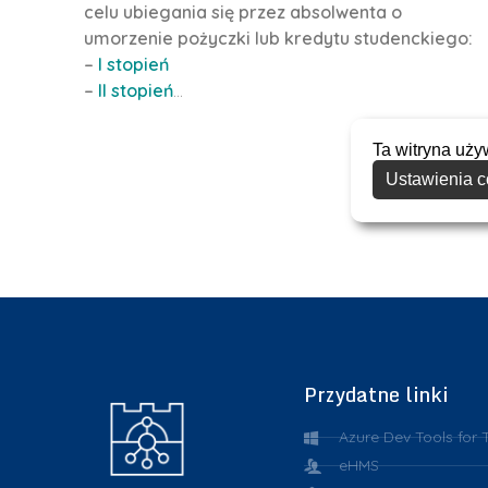
celu ubiegania się przez absolwenta o
umorzenie pożyczki lub kredytu studenckiego:
–
I stopień
–
II stopień
…
Ta witryna uży
Ustawienia c
Przydatne linki
Azure Dev Tools for 
eHMS