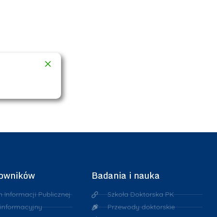
cowników
Badania i nauka
n Informacji Publicznej
Szkoła Doktorska PK
 informacyjny
Przewody doktorskie