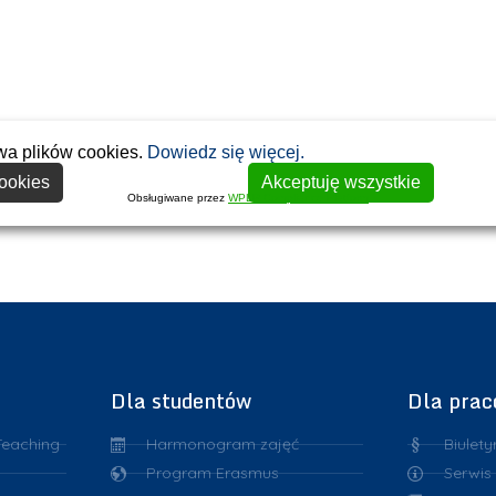
wa plików cookies.
Dowiedz się więcej.
1
2
ookies
Akceptuję wszystkie
Obsługiwane przez
WPLP Compliance Platform
Dla studentów
Dla pra
Teaching
Harmonogram zajęć
Biulety
Program Erasmus
Serwis