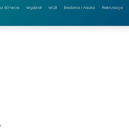
sz 60-lecia
Wydział
WLB
Badania i nauka
Rekrutacja
w