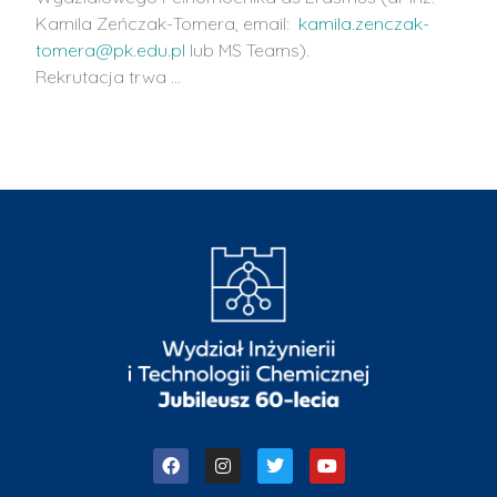
Kamila Zeńczak-Tomera, email:
kamila.zenczak-
tomera@pk.edu.pl
lub MS Teams).
Rekrutacja trwa …