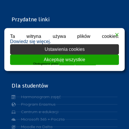
Przydatne linki
Azure Dev Tools for Teaching
Ta witryna używa plików cookies.
eHMS
Dowiedz się więcej.
ASAP
Ustawienia cookies
Repozytorium PK
Akceptuję wszystkie
VPN
Obsługiwane przez
WPLP Compliance Platform
eduroam
Dla studentów
Harmonogram zajęć
Program Erasmus
Centrum e-edukacji
Microsoft 365 + Poczta
Moodle na Delta