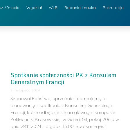
sz 60-lecia
Wydział
WLB
Badania i nauka
Rekrutacja
Spotkanie społeczności PK z Konsulem
Generalnym Francji
21 listopada 2024
Szanowni Państwo, uprzejmie informujemy o
planowanym spotkaniu z Konsulem Generalnym
Francji, które odbędzie się na głównym kampusie
Politechniki Krakowskiej, w Galerii Gil, pokój 206 b w
dniu 28.11.2024 r. o godz. 13:00. Spotkanie jest