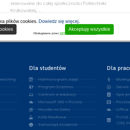
skierowane do całej społeczności Politechniki
Krakowskiej, …
wa plików cookies.
Dowiedz się więcej.
ookies
Akceptuję wszystkie
Obsługiwane przez
WPLP Compliance Platform
Dla studentów
Dla pra
Teaching
Harmonogram zajęć
Biulety
Program Erasmus
Serwis
Centrum e-edukacji
Spis p
Microsoft 365 + Poczta
Poczta
Moodle na Delta
Office
Koła Naukowe
Portal
CRIS P
Samorząd studencki