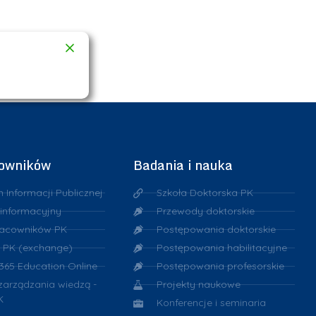
cowników
Badania i nauka
n Informacji Publicznej
Szkoła Doktorska PK
 informacyjny
Przewody doktorskie
racowników PK
Postępowania doktorskie
 PK (exchange)
Postępowania habilitacyjne
 365 Education Online
Postępowania profesorskie
 zarządzania wiedzą -
Projekty naukowe
K
Konferencje i seminaria