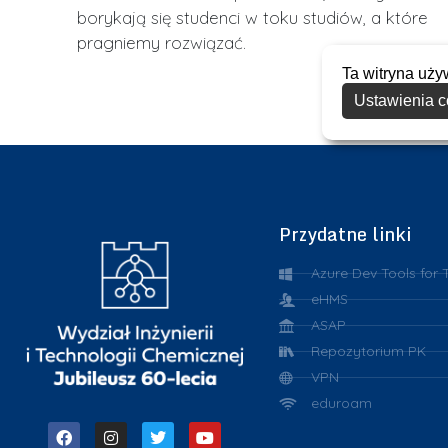
borykają się studenci w toku studiów, a które
pragniemy rozwiązać.
Ta witryna uży
Ustawienia c
Przydatne linki
Azure Dev Tools for 
eHMS
ASAP
Repozytorium PK
VPN
eduroam