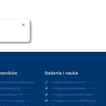
cowników
Badania i nauka
n Informacji Publicznej
Szkoła Doktorska PK
 informacyjny
Przewody doktorskie
racowników PK
Postępowania doktorskie
 PK (exchange)
Postępowania habilitacyjne