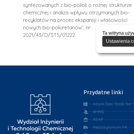
syntezowanych z bio-polioli o rożnej strukturze
chemicznej i analiza wpływu otrzymanych bio-
recyklatów na proces ekspansji i właściwości
nowych bio-poliuretanów”, nr
Ta witryna uży
2021/43/D/ST5/01222.
Ustawienia c
Przydatne linki
Azure Dev Tools for 
eHMS
ASAP
Repozytorium PK