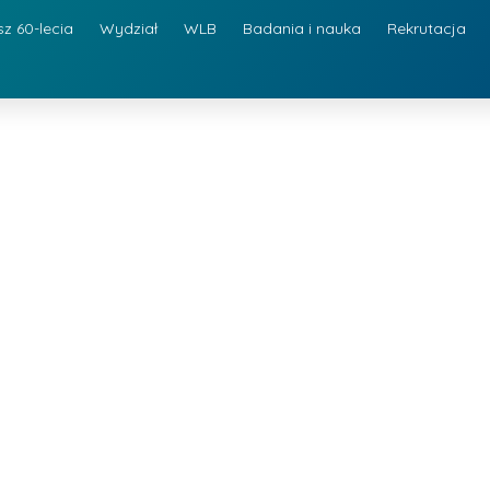
sz 60-lecia
Wydział
WLB
Badania i nauka
Rekrutacja