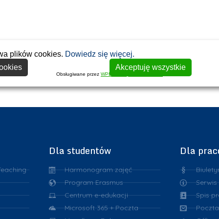
wa plików cookies.
Dowiedz się więcej.
ookies
Akceptuję wszystkie
Obsługiwane przez
WPLP Compliance Platform
Dla studentów
Dla pra
Teaching
Harmonogram zajęć
Biulety
Program Erasmus
Serwis
Centrum e-edukacji
Spis p
Microsoft 365 + Poczta
Poczta