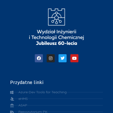
Przydatne linki
Azure Dev Tools for Teaching
eHMS
ASAP
Repozytorium PK