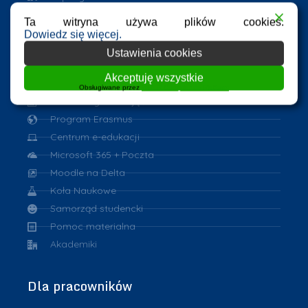
VPN
Ta witryna używa plików cookies.
eduroam
Dowiedz się więcej.
Ustawienia cookies
Dla studentów
Akceptuję wszystkie
Obsługiwane przez
WPLP Compliance Platform
Harmonogram zajęć
Program Erasmus
Centrum e-edukacji
Microsoft 365 + Poczta
Moodle na Delta
Koła Naukowe
Samorząd studencki
Pomoc materialna
Akademiki
Dla pracowników