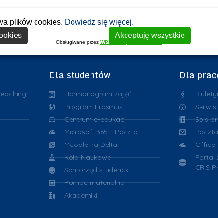
wa plików cookies.
Dowiedz się więcej.
ookies
Akceptuję wszystkie
Obsługiwane przez
WPLP Compliance Platform
Dla studentów
Dla pra
Teaching
Harmonogram zajęć
Biulety
Program Erasmus
Serwis
Centrum e-edukacji
Spis p
Microsoft 365 + Poczta
Poczta
Moodle na Delta
Office
Koła Naukowe
Portal
CRIS P
Samorząd studencki
Pomoc materialna
Akademiki