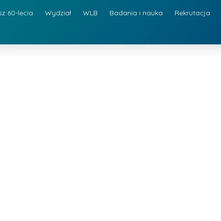
sz 60-lecia
Wydział
WLB
Badania i nauka
Rekrutacja