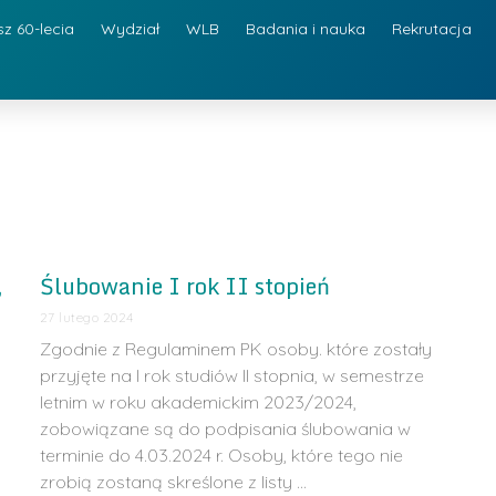
sz 60-lecia
Wydział
WLB
Badania i nauka
Rekrutacja
,
Ślubowanie I rok II stopień
27 lutego 2024
Zgodnie z Regulaminem PK osoby. które zostały
przyjęte na I rok studiów II stopnia, w semestrze
letnim w roku akademickim 2023/2024,
zobowiązane są do podpisania ślubowania w
terminie do 4.03.2024 r. Osoby, które tego nie
zrobią zostaną skreślone z listy …