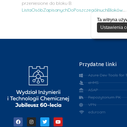
przeniesione do bloku B.
ListaOsóbZapisanychDoPoszczególnychBloków
…
Ta witryna uży
Ustawienia c
Przydatne linki
Azure Dev Tools for 
eHMS
ASAP
Repozytorium PK
VPN
eduroam