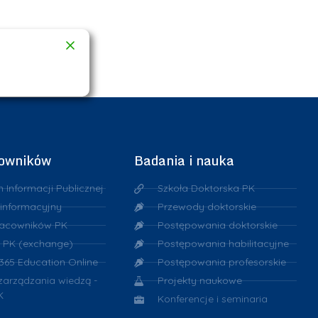
cowników
Badania i nauka
n Informacji Publicznej
Szkoła Doktorska PK
 informacyjny
Przewody doktorskie
racowników PK
Postępowania doktorskie
 PK (exchange)
Postępowania habilitacyjne
 365 Education Online
Postępowania profesorskie
 zarządzania wiedzą -
Projekty naukowe
K
Konferencje i seminaria