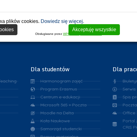
wa plików cookies.
Dowiedz się więcej.
ookies
Akceptuję wszystkie
Obsługiwane przez
WPLP Compliance Platform
Dla studentów
Dla pra
Teaching
Harmonogram zajęć
Biulety
Program Erasmus
Serwis
Centrum e-edukacji
Spis p
Microsoft 365 + Poczta
Poczta
Moodle na Delta
Office
Koła Naukowe
Portal
CRIS P
Samorząd studencki
Pomoc materialna