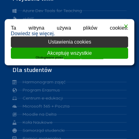
Azure Dev Tools for Teaching
eHMS
ASAP
Ta witryna używa plików cookies.
Dowiedz się więcej.
Repozytorium PK
Ustawienia cookies
VPN
eduroam
Akceptuję wszystkie
Obsługiwane przez
WPLP Compliance Platform
Dla studentów
Harmonogram zajęć
Program Erasmus
Centrum e-edukacji
Microsoft 365 + Poczta
Moodle na Delta
Koła Naukowe
Samorząd studencki
Pomoc materialna