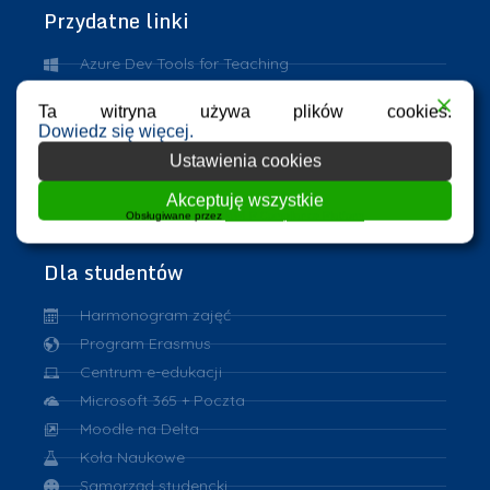
Przydatne linki
Azure Dev Tools for Teaching
eHMS
Ta witryna używa plików cookies.
ASAP
Dowiedz się więcej.
Repozytorium PK
Ustawienia cookies
VPN
Akceptuję wszystkie
eduroam
Obsługiwane przez
WPLP Compliance Platform
Dla studentów
Harmonogram zajęć
Program Erasmus
Centrum e-edukacji
Microsoft 365 + Poczta
Moodle na Delta
Koła Naukowe
Samorząd studencki