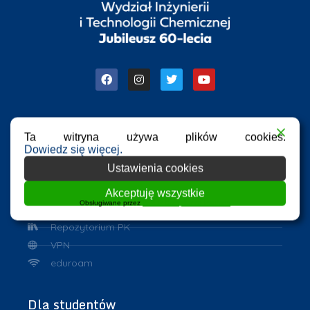
Ta witryna używa plików cookies.
Przydatne linki
Dowiedz się więcej.
Ustawienia cookies
Azure Dev Tools for Teaching
eHMS
Akceptuję wszystkie
Obsługiwane przez
WPLP Compliance Platform
ASAP
Repozytorium PK
VPN
eduroam
Dla studentów