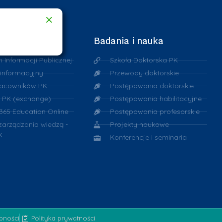
cowników
Badania i nauka
n Informacji Publicznej
Szkoła Doktorska PK
 informacyjny
Przewody doktorskie
racowników PK
Postępowania doktorskie
 PK (exchange)
Postępowania habilitacyjne
 365 Education Online
Postępowania profesorskie
 zarządzania wiedzą -
Projekty naukowe
K
Konferencje i seminaria
ępności
Polityka prywatności