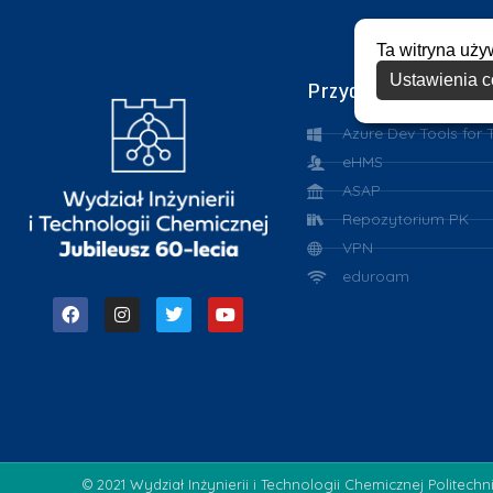
Ta witryna uży
Ustawienia c
Przydatne linki
Azure Dev Tools for 
eHMS
ASAP
Repozytorium PK
VPN
eduroam
© 2021 Wydział Inżynierii i Technologii Chemicznej Politechn