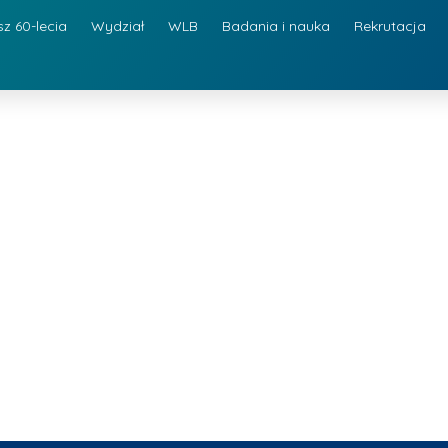
sz 60-lecia
Wydział
WLB
Badania i nauka
Rekrutacja