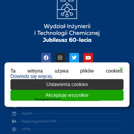
Ta witryna używa plików cookies.
Dowiedz się więcej.
Ustawienia cookies
Przydatne linki
Akceptuję wszystkie
Azure Dev Tools for Teaching
Obsługiwane przez
WPLP Compliance Platform
eHMS
ASAP
Repozytorium PK
VPN