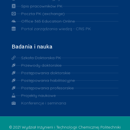
Spis pracowników PK
Poczta PK (exchange)
Office 365 Education Online
Portal zarządzania wiedzą - CRIS PK
Badania i nauka
Szkoła Doktorska PK
Przewody doktorskie
Postępowania doktorskie
Postępowania habilitacyjne
Postępowania profesorskie
Projekty naukowe
Konferencje i seminaria
© 2021 Wydział Inżynierii i Technologii Chemicznej Politechniki