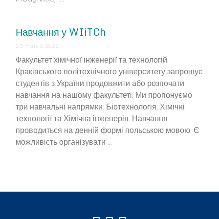
Навчання у WIiTCh
23 marca 2022
Факультет хімічної інженерії та технологій
Краківського політехнічного університету запрошує
студентів з України продовжити або розпочати
навчання на нашому факультеті. Ми пропонуємо
три навчальні напрямки: Біотехнологія, Хімічні
технології та Хімічна інженерія. Навчання
проводиться на денній формі польською мовою. Є
можливість організувати …