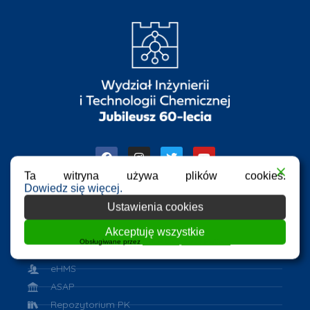
Ta witryna używa plików cookies.
Dowiedz się więcej.
Ustawienia cookies
Przydatne linki
Akceptuję wszystkie
Obsługiwane przez
WPLP Compliance Platform
Azure Dev Tools for Teaching
eHMS
ASAP
Repozytorium PK