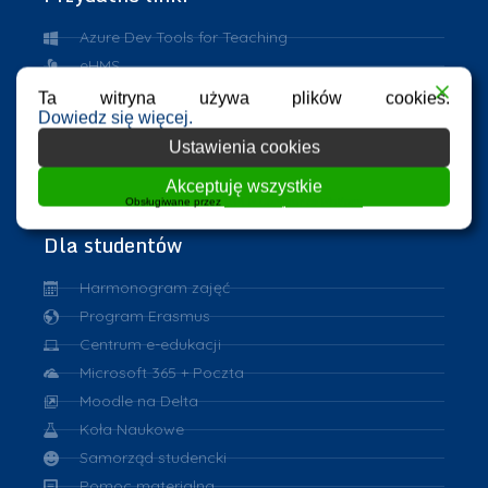
Azure Dev Tools for Teaching
eHMS
ASAP
Ta witryna używa plików cookies.
Dowiedz się więcej.
Repozytorium PK
Ustawienia cookies
VPN
eduroam
Akceptuję wszystkie
Obsługiwane przez
WPLP Compliance Platform
Dla studentów
Harmonogram zajęć
Program Erasmus
Centrum e-edukacji
Microsoft 365 + Poczta
Moodle na Delta
Koła Naukowe
Samorząd studencki
Pomoc materialna