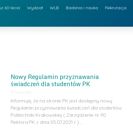
sz 60-lecia
Wydział
WLB
Badania i nauka
Rekrutacja
Nowy Regulamin przyznawania
świadczeń dla studentów PK
12 lipca 2021
Informuję, że na stronie PK jest dostępny nowy
Regulamin przyznawania świadczeń dla studentów
Politechniki Krakowskiej ( Zarządzenie nr 90
Rektora PK z dnia 05.07.2021 r. ).…