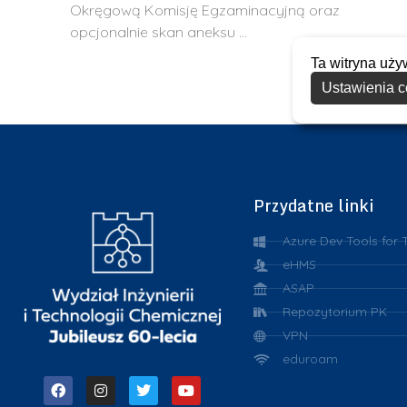
Okręgową Komisję Egzaminacyjną oraz
opcjonalnie skan aneksu …
Ta witryna uży
Ustawienia c
Przydatne linki
Azure Dev Tools for 
eHMS
ASAP
Repozytorium PK
VPN
eduroam