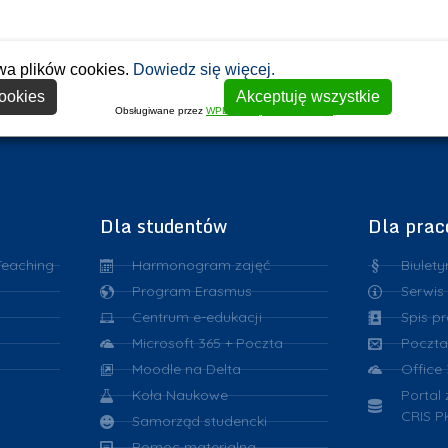
wa plików cookies.
Dowiedz się więcej.
ookies
Akceptuję wszystkie
Obsługiwane przez
WPLP Compliance Platform
Dla studentów
Dla pra
Teaching
Harmonogram zajęć
Biulety
Program Erasmus
Serwis
Centrum e-edukacji
Spis p
Microsoft 365 + Poczta
Poczta
Moodle na Delta
Office
Koła Naukowe
Portal
CRIS P
Samorząd studencki
Pomoc materialna