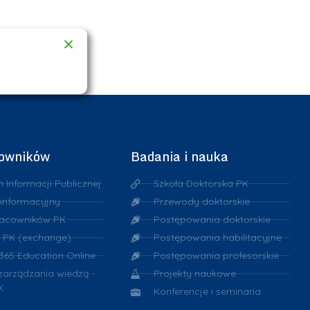
cowników
Badania i nauka
n Informacji Publicznej
Szkoła Doktorska PK
 informacyjny
Przewody doktorskie
racowników PK
Postępowania doktorskie
 PK (exchange)
Postępowania habilitacyjne
 365 Education Online
Postępowania profesorskie
 zarządzania wiedzą -
Projekty naukowe
K
Konferencje i seminaria