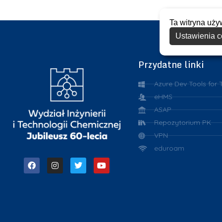
Ta witryna uży
Ustawienia c
Przydatne linki
Azure Dev Tools for 
eHMS
ASAP
Repozytorium PK
VPN
eduroam