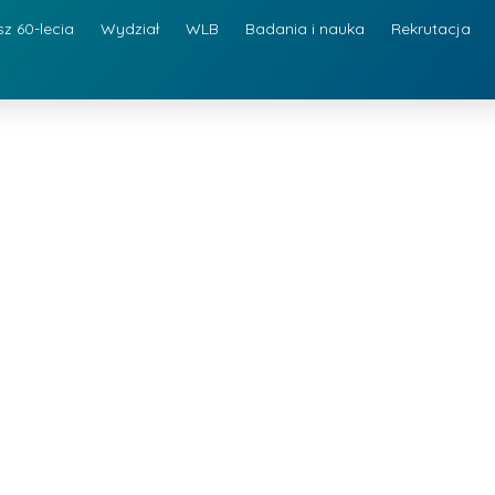
sz 60-lecia
Wydział
WLB
Badania i nauka
Rekrutacja