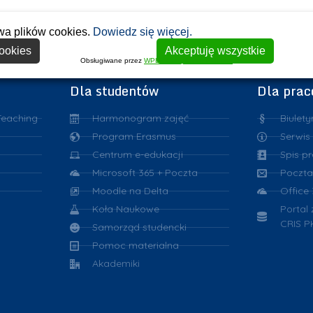
wa plików cookies.
Dowiedz się więcej.
ookies
Akceptuję wszystkie
Obsługiwane przez
WPLP Compliance Platform
Dla studentów
Dla pra
Teaching
Harmonogram zajęć
Biulety
Program Erasmus
Serwis
Centrum e-edukacji
Spis p
Microsoft 365 + Poczta
Poczta
Moodle na Delta
Office
Koła Naukowe
Portal
CRIS P
Samorząd studencki
Pomoc materialna
Akademiki