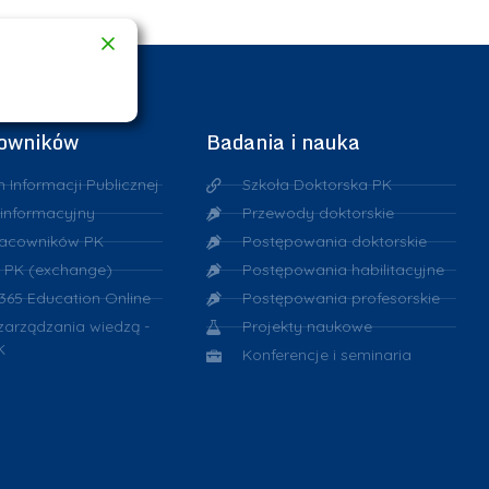
cowników
Badania i nauka
n Informacji Publicznej
Szkoła Doktorska PK
 informacyjny
Przewody doktorskie
racowników PK
Postępowania doktorskie
 PK (exchange)
Postępowania habilitacyjne
 365 Education Online
Postępowania profesorskie
 zarządzania wiedzą -
Projekty naukowe
K
Konferencje i seminaria