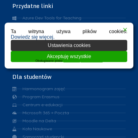
Przydatne linki
Azure Dev Tools for Teaching
eHMS
Ta witryna używa plików cookies.
ASAP
Dowiedz się więcej.
Repozytorium PK
Ustawienia cookies
VPN
Akceptuję wszystkie
eduroam
Obsługiwane przez
WPLP Compliance Platform
Dla studentów
Harmonogram zajęć
Program Erasmus
Centrum e-edukacji
Microsoft 365 + Poczta
Moodle na Delta
Koła Naukowe
Samorząd studencki