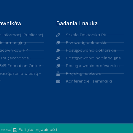
cowników
Badania i nauka
n Informacji Publicznej
Szkoła Doktorska PK
 informacyjny
Przewody doktorskie
racowników PK
Postępowania doktorskie
 PK (exchange)
Postępowania habilitacyjne
 365 Education Online
Postępowania profesorskie
 zarządzania wiedzą -
Projekty naukowe
K
Konferencje i seminaria
ępności
Polityka prywatności