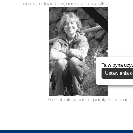
opiekun studentów, nasza przyjaciółka…
Ta witryna uży
Ustawienia c
Pozostanie w naszej pamięci i sercach.