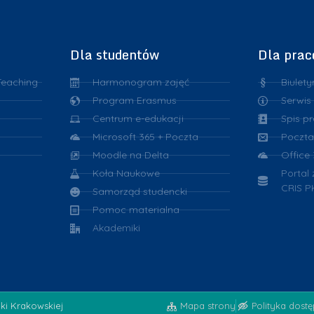
Dla studentów
Dla pra
Teaching
Harmonogram zajęć
Biulety
Program Erasmus
Serwis
Centrum e-edukacji
Spis p
Microsoft 365 + Poczta
Poczta
Moodle na Delta
Office
Koła Naukowe
Portal
CRIS P
Samorząd studencki
Pomoc materialna
Akademiki
iki Krakowskiej
Mapa strony
Polityka dost