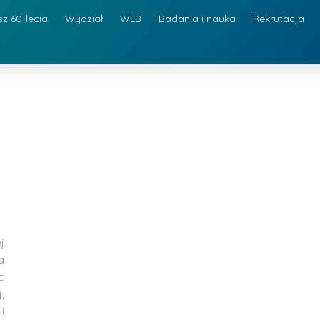
sz 60-lecia
Wydział
WLB
Badania i nauka
Rekrutacja
j
a
c
,
i