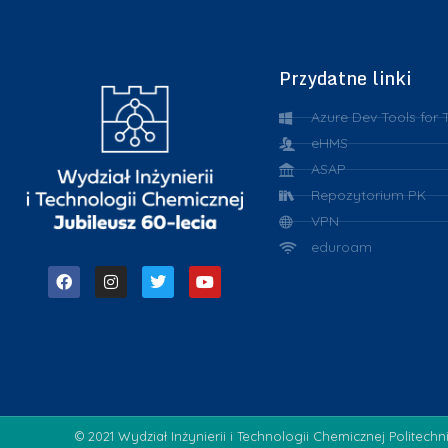
Przydatne linki
Azure Dev Tools for 
eHMS
ASAP
Repozytorium PK
VPN
eduroam
© 2021 Wydział Inżynierii i Technologii Chemicznej Politechn