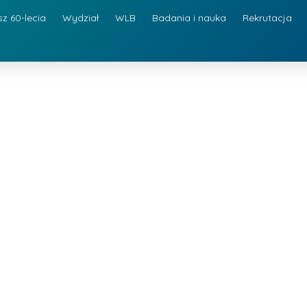
sz 60-lecia
Wydział
WLB
Badania i nauka
Rekrutacja