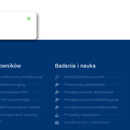
cowników
Badania i nauka
n Informacji Publicznej
Szkoła Doktorska PK
 informacyjny
Przewody doktorskie
racowników PK
Postępowania doktorskie
 PK (exchange)
Postępowania habilitacyjne
 365 Education Online
Postępowania profesorskie
 zarządzania wiedzą -
Projekty naukowe
K
Konferencje i seminaria