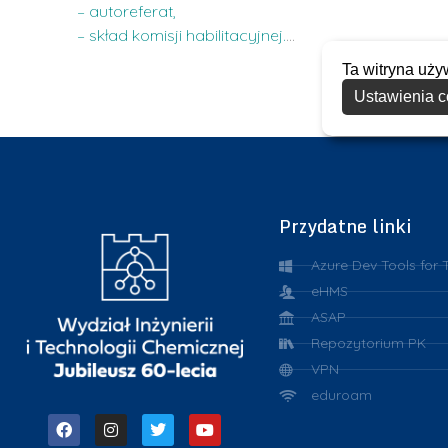
– autoreferat,
– skład komisji habilitacyjnej.
…
Ta witryna uży
Ustawienia c
Przydatne linki
Azure Dev Tools for 
eHMS
ASAP
Repozytorium PK
VPN
eduroam