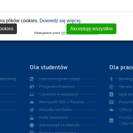
wa plików cookies.
Dowiedz się więcej.
ookies
Akceptuję wszystkie
Obsługiwane przez
WPLP Compliance Platform
Dla studentów
Dla pra
Teaching
Harmonogram zajęć
Biulety
Program Erasmus
Serwis
Centrum e-edukacji
Spis p
Microsoft 365 + Poczta
Poczta
Moodle na Delta
Office
Koła Naukowe
Portal
CRIS P
Samorząd studencki
Pomoc materialna